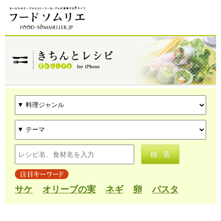
サケ
オリーブの実
ネギ
卵
パスタ