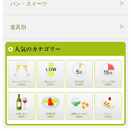
パン・スイーツ
道具別
ホームパーティー
低カロリー
5分で1品
パパッと15分
（1752件）
（677件）
（141件）
（929件）
お酒に合う
定番料理
薬膳＆マクロビ
スイーツ
（282件）
（282件）
（404件）
（767件）