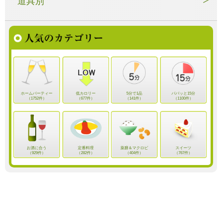
道具別
ホームパーティー
低カロリー
5分で1品
パパッと15分
（1752件）
（677件）
（141件）
（1100件）
お酒に合う
定番料理
薬膳＆マクロビ
スイーツ
（929件）
（282件）
（404件）
（767件）