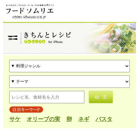
サケ
オリーブの実
卵
ネギ
パスタ