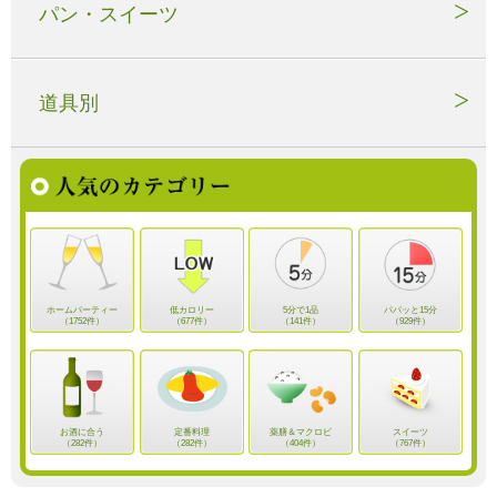
パン・スイーツ
道具別
ホームパーティー
低カロリー
5分で1品
パパッと15分
（1752件）
（677件）
（141件）
（929件）
お酒に合う
定番料理
薬膳＆マクロビ
スイーツ
（282件）
（282件）
（404件）
（767件）