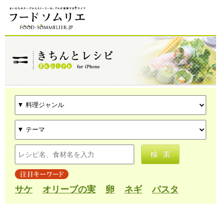
サケ
オリーブの実
卵
ネギ
パスタ