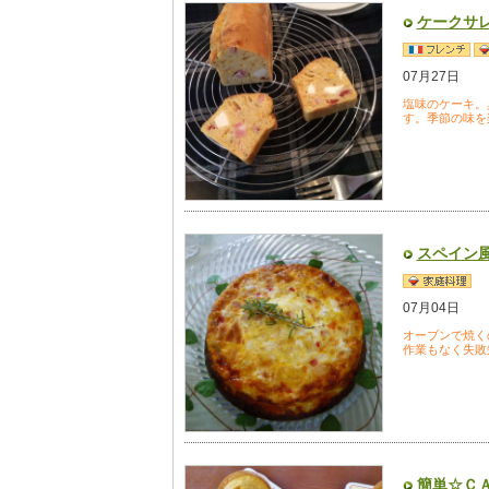
ケークサ
07月27日
塩味のケーキ。
す。季節の味を
スペイン
07月04日
オーブンで焼く
作業もなく失敗
簡単☆Ｃ