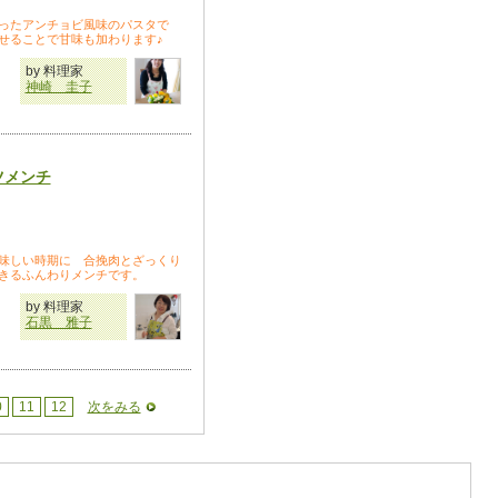
ったアンチョビ風味のパスタで
せることで甘味も加わります♪
by 料理家
神崎 圭子
ツメンチ
味しい時期に 合挽肉とざっくり
きるふんわりメンチです。
by 料理家
石黒 雅子
0
11
12
次をみる