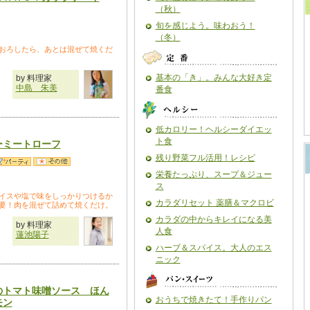
（秋）
旬を感じよう。味わおう！
（冬）
おろしたら、あとは混ぜて焼くだ
基本の「き」。みんな大好き定
by 料理家
中島 朱美
番食
低カロリー！ヘルシーダイエッ
ト食
ーミートローフ
残り野菜フル活用！レシピ
栄養たっぷり、スープ＆ジュー
ス
イスや塩で味をしっかりつけるか
カラダリセット 薬膳＆マクロビ
要！肉を混ぜて詰めて焼くだけ。
カラダの中からキレイになる美
by 料理家
人食
蓮池陽子
ハーブ＆スパイス。大人のエス
ニック
のトマト味噌ソース ほん
おうちで焼きたて！手作りパン
モン