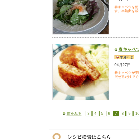
春キャベツを使
す。半熟卵を載
春キャベ
04月27日
春キャベツが美
混ぜるだけでで
前をみる
3
4
5
6
7
8
9
1