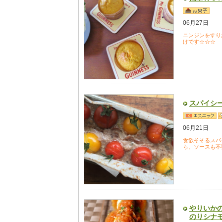
06月27日
ニンジンをすり
けです☆☆☆
スパイシ
06月21日
食欲そそるスパ
ら、ソースも不
やりいか
のりシナ