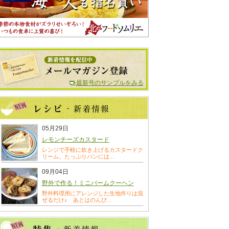
最新号のサンプルをみる
05月29日
レモンチーズカスタード
レンジで手軽に炊き上げるカスタードク
リーム。たっぷりパンには...
09月04日
野外で作る！ミニバームクーヘン
野外料理用にアレンジした生地作りは混
ぜるだけ♪ あとはのんび...