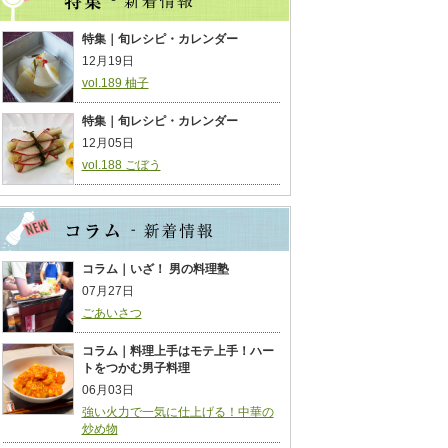
特集｜旬レシピ・カレンダー
12月19日
vol.189 柚子
特集｜旬レシピ・カレンダー
12月05日
vol.188 ごぼう
コラム｜いざ！ 男の料理塾
07月27日
ごあいさつ
コラム｜料理上手はモテ上手！ハー
トをつかむ男子料理
06月03日
強い火力で一気に仕上げる！中華の
炒め物