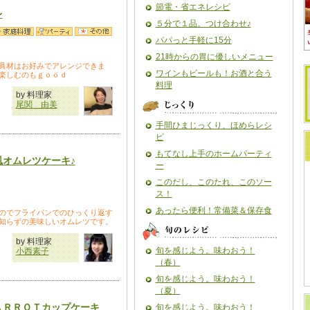
節電・省エネレシピ
レ
５分で１品。つけ合わせ♪
パパっと手軽に15分
21時からの胃に優しいメニュー
具材はお好みでアレンジできま
ワインもビールも！お酒と合う
楽しむのもｇｏｏｄ
料理
by 料理家
尾関 由美
手間ひまじっくり、ほめらレシ
ピ
もてなし上手のホームパーティ
風オムレツケーキ♪
ー
このだし、このたれ、このソー
ス！
あったら便利！常備菜＆保存食
のでフライパンでのひっくり返す
知らずの美味しいオムレツです。
by 料理家
旬を感じよう。味わおう！
小西素子
（春）
旬を感じよう。味わおう！
（夏）
ＡＲＲＯＴカップケーキ
旬を感じよう。味わおう！