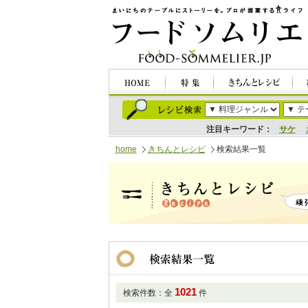
注目キーワード：
サケ
home
きちんとレシピ
検索結果一覧
1021
検索件数：全
件