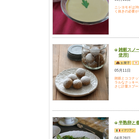
ニシヨモギは沖
く抜きの必要が
雑穀スノー
使用]
05月11日
雑穀とココナッ
ラルなクッキー
さじ計量スプー
半熟卵と
04月28日