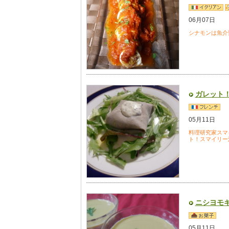
06月07日
シナモンは魚介
ガレット
05月11日
料理研究家スマ
ト！スマイリー
ニシヨモ
05月11日