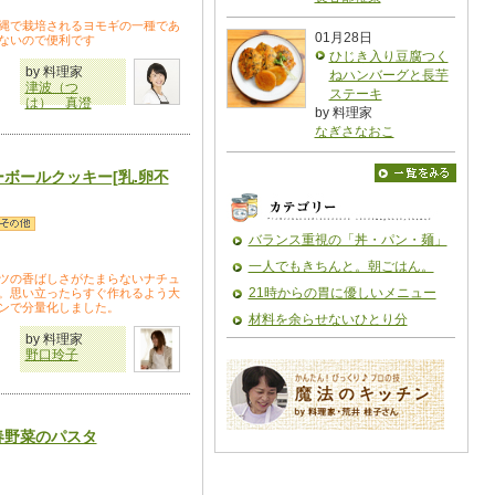
縄で栽培されるヨモギの一種であ
01月28日
ないので便利です
ひじき入り豆腐つく
by 料理家
ねハンバーグと長芋
津波（つ
ステーキ
は） 真澄
by 料理家
なぎさなおこ
ボールクッキー[乳.卵不
バランス重視の「丼・パン・麺」
一人でもきちんと。朝ごはん。
ツの香ばしさがたまらないナチュ
21時からの胃に優しいメニュー
。思い立ったらすぐ作れるよう大
ンで分量化しました。
材料を余らせないひとり分
by 料理家
野口玲子
春野菜のパスタ