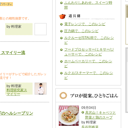
ふんわりしあわせ、スイーツ時
間
類との相性抜群です。
電子レンジで、このレシピ
by 料理家
圧力鍋で、このレシピ
ルクルーゼ/STAUBで、このレシ
ピ
フードプロセッサー/ミキサー/ジ
！スマイリー流
ューサーで、このレシピ
ホームベーカリーで、このレシ
ピ
ルクエ/スチーマーで、このレシ
イリーがテレビで紹介したガレッ
ピ
流です！
by 料理家
料理研究家ス
マイリー
09月04日
具沢山！キャベツと
ギのヘルシープリン
野菜と鶏のスープ
by 料理家
長谷部稚菜