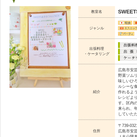
SWEE
教室名
ジャンル
出張料理
・ケータリング
広島市安
野菜ソム
味しいひ
ルシーな
紹介
作れるよ
レシピよ
す。区内
来られ、
していた
〒739-032
住所
広島市安芸
ＪＲ山陽