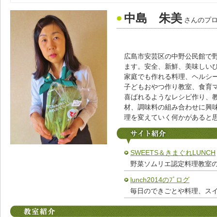
中島 朱美
さんのプ
広島市安芸区の中野公民館で
ます。安全、新鮮、美味しい
家庭でも作れる料理、ヘルシ
子どもおやつ作り教室、食育
喜ばれるようなレシピ作り、
材、調味料の組み合わせに興
理を変えていく何かがあると
SWEETS＆きまぐれLUNCH
野菜ソムリエ認定料理教室
lunch2014のﾌﾞログ
毎日のできごとや料理、ス