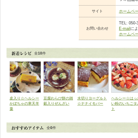
サイト
ホームペ
TEL: 050-
お問い合わせ
E-mail
に
ホームペ
全
10
件
皮入り☆ヘルシー
豆腐わらび餅の雑
水切りヨーグルト
ヘルシー☆はっ
かぼちゃの寒天羊
穀入りぜんざい
☆ナナイモバー
い粉のいちごタ
羹
ト
全
0
件