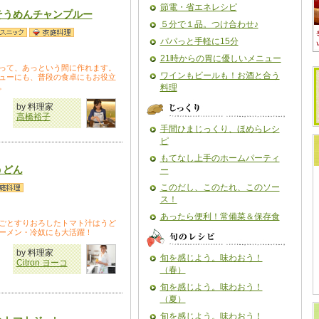
節電・省エネレシピ
そうめんチャンプルー
５分で１品。つけ合わせ♪
パパっと手軽に15分
21時からの胃に優しいメニュー
って、あっという間に作れます。
ワインもビールも！お酒と合う
ューにも、普段の食卓にもお役立
。
料理
by 料理家
高橋裕子
手間ひまじっくり、ほめらレシ
ピ
もてなし上手のホームパーティ
うどん
ー
このだし、このたれ、このソー
ス！
あったら便利！常備菜＆保存食
ごとすりおろしたトマト汁はうど
ーメン・冷奴にも大活躍！
by 料理家
旬を感じよう。味わおう！
Citron ヨーコ
（春）
旬を感じよう。味わおう！
（夏）
旬を感じよう。味わおう！