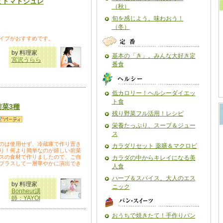
とトマトジュレ
（秋）
旬を感じよう。味わおう！
（冬）
イプがおすすめです。
by 料理家
基本の「き」。みんな大好き定
宮沢うらら
番食
低カロリー！ヘルシーダイエッ
ト食
菜3種
残り野菜フル活用！レシピ
栄養たっぷり、スープ＆ジュー
ス
のは使用せず、冷蔵庫で作り置き
カラダリセット 薬膳＆マクロビ
り！何より簡単なのが嬉しい前菜
スの食材で作りましたので、ご自
カラダの中からキレイになる美
プラスして一層華やかに演出でき
人食
ハーブ＆スパイス。大人のエス
by 料理家
ニック
Bonheur講
師：YAYOI
おうちで焼きたて！手作りパン