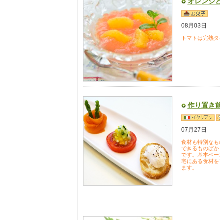
オレンジ
08月03日
トマトは完熟タ
作り置き前
07月27日
食材も特別なも
できるものばか
です。基本ベー
宅にある食材を
ます。