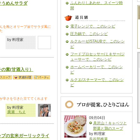
そうめんサラダ
ふんわりしあわせ、スイーツ時
間
電子レンジで、このレシピ
んを梅とオリーブ油でサラダ風に
た
圧力鍋で、このレシピ
by 料理家
ルクルーゼ/STAUBで、このレシ
ピ
フードプロセッサー/ミキサー/ジ
ューサーで、このレシピ
ホームベーカリーで、このレシ
チの素(甘酒入り）
ピ
ルクエ/スチーマーで、このレシ
ピ
が辛さを引きた立ててくれます
by 料理家
廣瀬 ちえ
09月04日
具沢山！キャベツと
野菜と鶏のスープ
by 料理家
ップの玄米ガーリックライ
長谷部稚菜