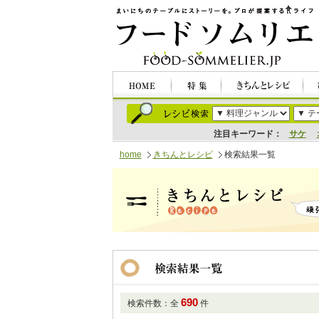
注目キーワード：
サケ
home
きちんとレシピ
検索結果一覧
690
検索件数：全
件