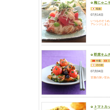
梅じゃこ
07月14日
いつものそうめ
アレンジしまし
即席キム
07月04日
甘酒の深い甘み
トマトカ