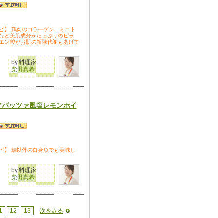
ピ】 鶏肉のコラーゲン、ミニト
など美肌成分がたっぷりのピラ
エン酸がお肌の新陳代謝もあげて
by 料理家
柴田真希
アパッツァ風塩レモンホイ
ピ】 鯛以外の白身魚でも美味し
by 料理家
柴田真希
1
12
13
次をみる