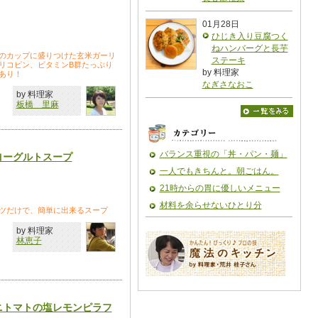
01月28日
ひじき入り豆腐つく
ねハンバーグと長芋
のカップに盛りつけた玄米ガーリ
ステーキ
リコピン、ビタミンB群たっぷり
by 料理家
あり！
なぎさなおこ
by 料理家
板橋 里麻
バランス重視の「丼・パン・麺」
ヨーグルトスープ
一人でもきちんと。朝ごはん。
21時からの胃に優しいメニュー
材料を余らせないひとり分
ツだけで、簡単に出来るスープ
by 料理家
林恵子
ニトマトの塩レモンピラフ