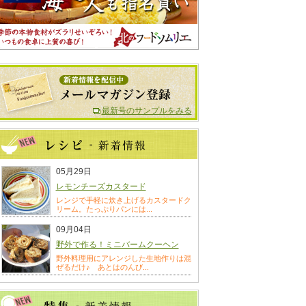
最新号のサンプルをみる
05月29日
レモンチーズカスタード
レンジで手軽に炊き上げるカスタードク
リーム。たっぷりパンには...
09月04日
野外で作る！ミニバームクーヘン
野外料理用にアレンジした生地作りは混
ぜるだけ♪ あとはのんび...