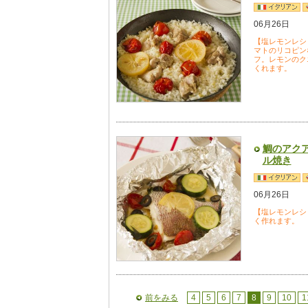
06月26日
【塩レモンレシ
マトのリコピン
フ。レモンのク
くれます。
鯛のアク
ル焼き
06月26日
【塩レモンレシ
く作れます。
前をみる
4
5
6
7
8
9
10
1