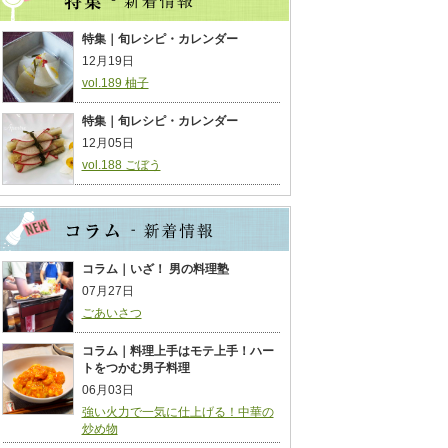
特集｜旬レシピ・カレンダー
12月19日
vol.189 柚子
特集｜旬レシピ・カレンダー
12月05日
vol.188 ごぼう
コラム｜いざ！ 男の料理塾
07月27日
ごあいさつ
コラム｜料理上手はモテ上手！ハー
トをつかむ男子料理
06月03日
強い火力で一気に仕上げる！中華の
炒め物