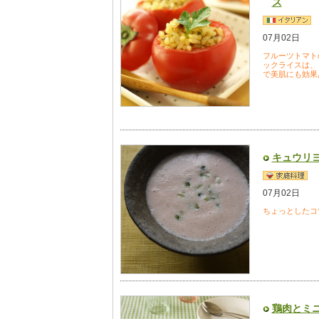
ス
07月02日
フルーツトマト
ックライスは、
で美肌にも効果
キュウリ
07月02日
ちょっとしたコ
鶏肉とミ