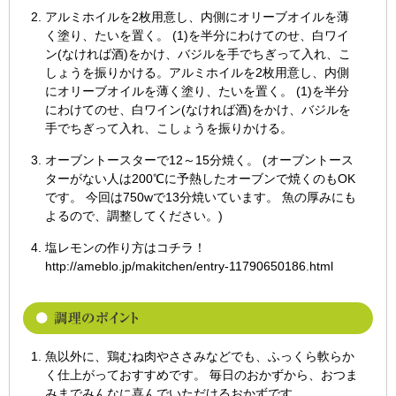
アルミホイルを2枚用意し、内側にオリーブオイルを薄
く塗り、たいを置く。 (1)を半分にわけてのせ、白ワイ
ン(なければ酒)をかけ、バジルを手でちぎって入れ、こ
しょうを振りかける。アルミホイルを2枚用意し、内側
にオリーブオイルを薄く塗り、たいを置く。 (1)を半分
にわけてのせ、白ワイン(なければ酒)をかけ、バジルを
手でちぎって入れ、こしょうを振りかける。
オーブントースターで12～15分焼く。 (オーブントース
ターがない人は200℃に予熱したオーブンで焼くのもOK
です。 今回は750wで13分焼いています。 魚の厚みにも
よるので、調整してください。)
塩レモンの作り方はコチラ！
http://ameblo.jp/makitchen/entry-11790650186.html
魚以外に、鶏むね肉やささみなどでも、ふっくら軟らか
く仕上がっておすすめです。 毎日のおかずから、おつま
みまでみんなに喜んでいただけるおかずです。