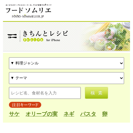
サケ
オリーブの実
ネギ
パスタ
卵