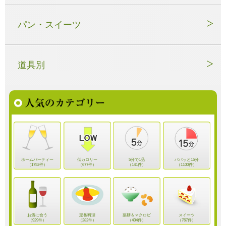
パン・スイーツ
道具別
ホームパーティー
低カロリー
5分で1品
パパッと15分
（1752件）
（677件）
（141件）
（1100件）
お酒に合う
定番料理
薬膳＆マクロビ
スイーツ
（929件）
（282件）
（404件）
（767件）