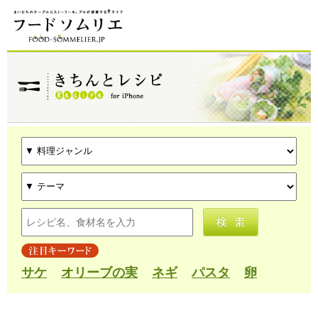
サケ
オリーブの実
ネギ
パスタ
卵