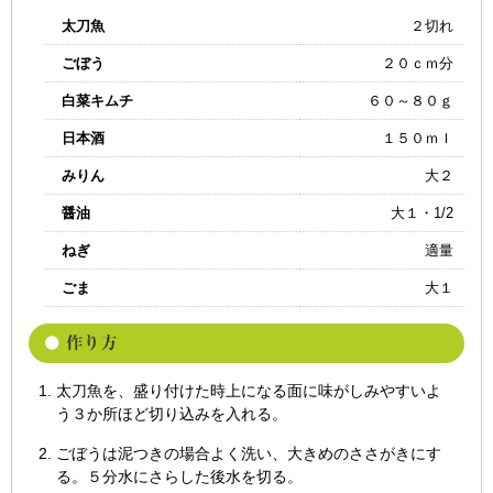
太刀魚
２切れ
ごぼう
２０ｃｍ分
白菜キムチ
６０～８０ｇ
日本酒
１５０ｍｌ
みりん
大２
醤油
大１・1/2
ねぎ
適量
ごま
大１
太刀魚を、盛り付けた時上になる面に味がしみやすいよ
う３か所ほど切り込みを入れる。
ごぼうは泥つきの場合よく洗い、大きめのささがきにす
る。５分水にさらした後水を切る。