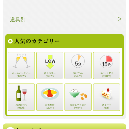
道具別
ホームパーティー
低カロリー
5分で1品
パパッと15分
（1752件）
（677件）
（141件）
（1100件）
お酒に合う
定番料理
薬膳＆マクロビ
スイーツ
（929件）
（282件）
（404件）
（767件）