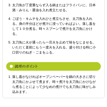
太刀魚が丁度重ならず入る鍋またはフライパンに、日本
酒・みりん・醤油を入れ煮立たせる。
ごぼう・キムチを入れひと煮立ちさせ、太刀魚を入れ
る。身の半分ほどが煮汁に浸っていればよい。落し蓋を
して１０分煮る。時々スプーンで煮汁を太刀魚にかけ
る。
太刀魚に火が通ったら一旦火を止めて味をなじませる。
いただく直前にもう一度火を入れる。盛り付ける時に小
口切りのねぎ・ごまをふる。
落し蓋がなければオーブンペーパーを鍋の大きさに切り
太刀魚にかぶせて煮ます。時々煮汁を太刀魚にかけなが
ら煮ることによって少なめの煮汁でも太刀魚に味がしみ
込みます。