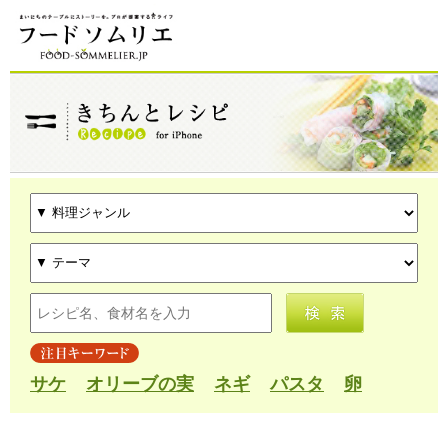
サケ
オリーブの実
ネギ
パスタ
卵