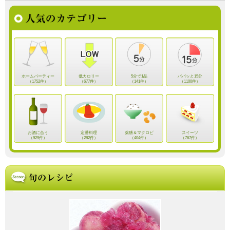
ホームパーティー
低カロリー
5分で1品
パパッと15分
（1752件）
（677件）
（141件）
（1100件）
お酒に合う
定番料理
薬膳＆マクロビ
スイーツ
（929件）
（282件）
（404件）
（767件）