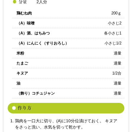
2人分
鶏むね肉
200ｇ
（A）味噌
小さじ2
（A）酒、はちみつ
各小さじ1
（A）にんにく（すりおろし）
小さじ1/2
米粉
適量
たまご
適量
キヌア
1/2合
油
適量
（飾り）コチュジャン
適量
鶏肉を一口大に切り、(A)に10分位漬けておく。 キヌア
をさっと洗い、水気を切って乾かす。