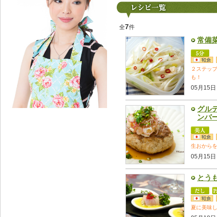
7
全
件
常備
２ステッ
も！
05月15日
グル
ンバ
生おから
05月15日
とう
夏に美味