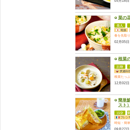
05月18日
菜の
春を先取
02月05日
根菜
根菜たっ
12月02日
簡単
スト
時短・簡
09月27日