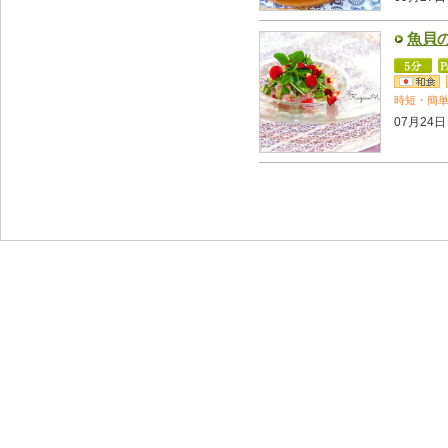
魚貝
時短・簡
07月24日