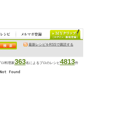
最新レシピをRSSで購読する
363
4813
プロ料理家
名によるプロのレシピ
件