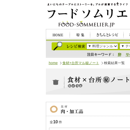
注目キーワード：
卵
サ
home
食材×台所マル秘ノート
検索結果一覧
10
全
件