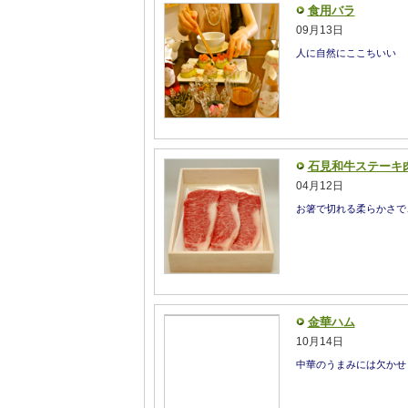
食用バラ
09月13日
人に自然にここちいい
石見和牛ステーキ
04月12日
お箸で切れる柔らかさで
金華ハム
10月14日
中華のうまみには欠かせ