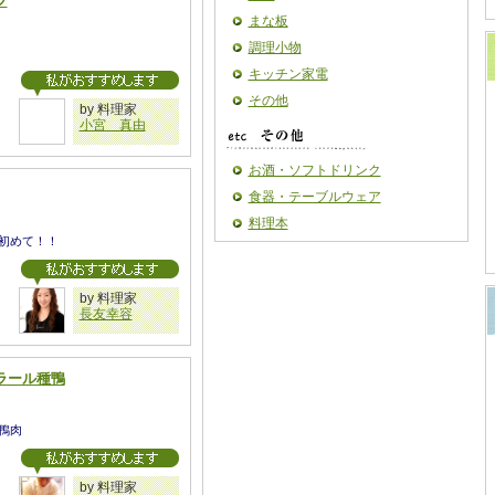
フ
まな板
調理小物
キッチン家電
その他
by 料理家
小宮 真由
お酒・ソフトドリンク
食器・テーブルウェア
料理本
初めて！！
by 料理家
長友幸容
ラール種鴨
鴨肉
by 料理家