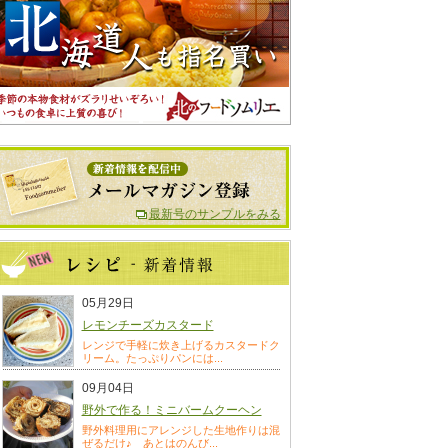
最新号のサンプルをみる
05月29日
レモンチーズカスタード
レンジで手軽に炊き上げるカスタードク
リーム。たっぷりパンには...
09月04日
野外で作る！ミニバームクーヘン
野外料理用にアレンジした生地作りは混
ぜるだけ♪ あとはのんび...