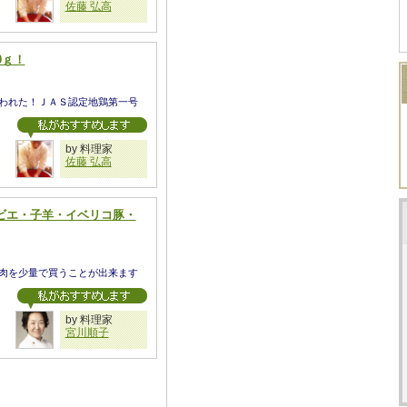
佐藤 弘高
0ｇ！
われた！ＪＡＳ認定地鶏第一号
by 料理家
佐藤 弘高
ビエ・子羊・イベリコ豚・
肉を少量で買うことが出来ます
by 料理家
宮川順子