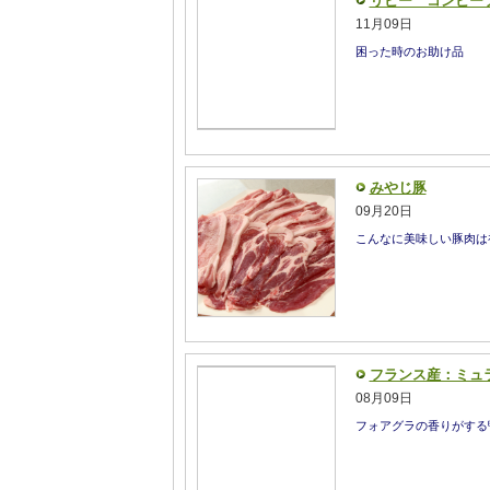
リビー コンビー
11月09日
困った時のお助け品
みやじ豚
09月20日
こんなに美味しい豚肉は
フランス産：ミュ
08月09日
フォアグラの香りがする