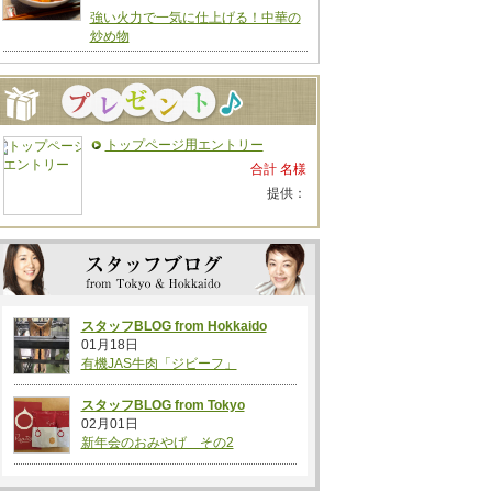
強い火力で一気に仕上げる！中華の
炒め物
トップページ用エントリー
合計 名様
提供：
スタッフBLOG from Hokkaido
01月18日
有機JAS牛肉「ジビーフ」
スタッフBLOG from Tokyo
02月01日
新年会のおみやげ その2