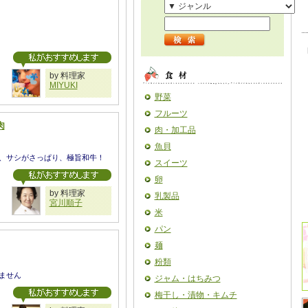
by 料理家
MIYUKI
野菜
フルーツ
肉
肉・加工品
魚貝
、サシがさっぱり、極旨和牛！
スイーツ
卵
by 料理家
乳製品
宮川順子
米
パン
麺
粉類
ません
ジャム・はちみつ
梅干し・漬物・キムチ