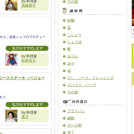
by 料理家
その他
高橋裕子
砂糖
塩
こしょう
カス」澁谷シェフのプロデュー
しょうゆ
酢
by 料理家
みりん
松村佳子
みそ
油
ロースステーキ（ベジョー
だし・ソース・ドレッシング
スパイス・ハーブ
その他
わう
フライパン
by 料理家
葉子
鍋類
ボール類
包丁