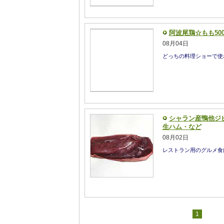
阿波尾鶏☆もも50
08月04日
どっちの料理ショーで使
シャラン産鴨他ジ
生ハム・など
08月02日
レストラン用のグルメ食
1