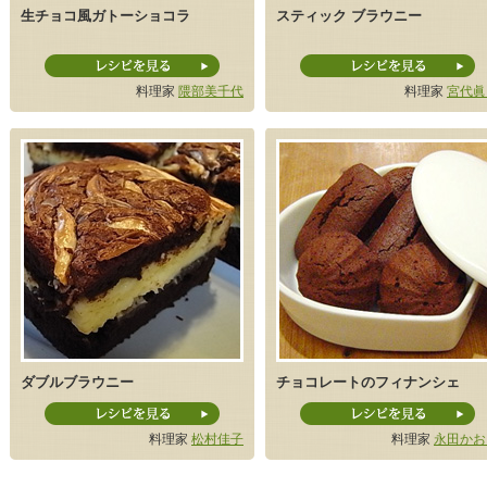
生チョコ風ガトーショコラ
スティック ブラウニー
料理家
隈部美千代
料理家
宮代眞
ダブルブラウニー
チョコレートのフィナンシェ
料理家
松村佳子
料理家
永田かお