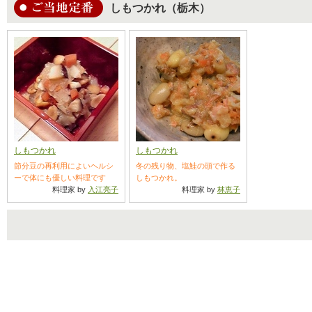
しもつかれ（栃木）
しもつかれ
しもつかれ
節分豆の再利用によいヘルシ
冬の残り物、塩鮭の頭で作る
ーで体にも優しい料理です
しもつかれ。
料理家 by
入江亮子
料理家 by
林恵子