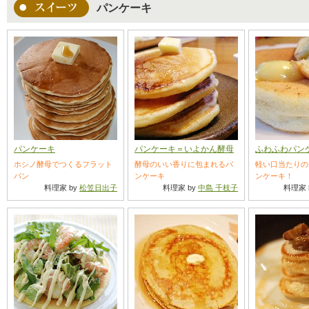
パンケーキ
パンケーキ
パンケーキ＝いよかん酵母
ふわふわパン
ホシノ酵母でつくるフラット
酵母のいい香りに包まれるパ
軽い口当たりの
パン
ンケーキ
ンケーキ！
料理家 by
松笠日出子
料理家 by
中島 千枝子
料理家 