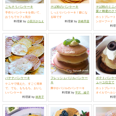
ごちそうパンケーキ
そば粉のパンケーキ
そば粉のミ
栗と蜂蜜のク
手作りパンケーキを焼いて、
しっとりパンケーキ！癖にな
おうちでカフェ気分
る味です
ホットプレート
料理家 by
小田川さなえ
料理家 by
井崎早苗
ンガーフード
料理
バナナパンケーキ
フレッシュバジルパンケー
ポテトパンケ
キ
ューユ仕立て
ケニヤで憶えた、すごく簡単
で、でも、もちもち、おいし
爽やかバジルのパンケーキ
ホットプレート
いパンケーキ
料理家 by
平沢 綾子
オイルでヘルシ
料理家 by
林恵子
料理