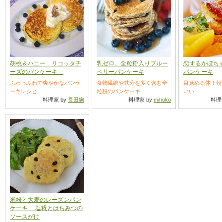
胡桃＆ハニー リコッタチ
乳ゼロ。全粒粉入りブルー
恋するかぼち
ーズのパンケーキ
ベリーパンケーキ
パンケーキ
ふわっふわで爽やかなパンケ
食物繊維や鉄分を多く含む全
目覚める体！朝
ーキレシピ
粒粉のパンケーキ
いい
料理家 by
長田絢
料理家 by
mihoko
料理
米粉と大麦のレーズンパン
ケーキ 塩糀とはちみつの
ソースがけ