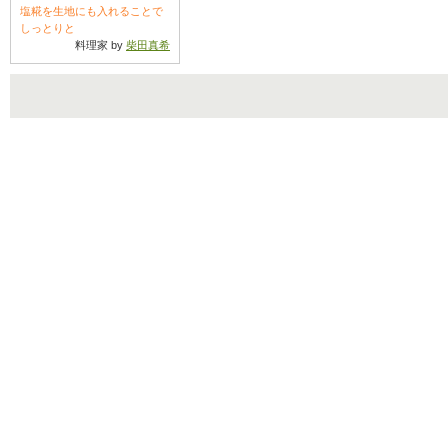
塩糀を生地にも入れることで
しっとりと
料理家 by
柴田真希