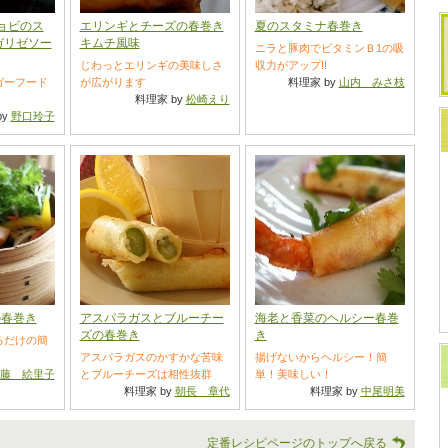
ョビのス
エリンギとチーズの春巻き
夏のスタミナ春巻き
ガリゼソー
キムチ風味
ニラと豚肉でビタミンＢ1の吸
じわっとエリンギの美味しさ
収力がアップ!!
ガーフード
が広がります
料理家 by
山内 みさ枝
料理家 by
松崎えり
by
野口玲子
の春巻き
アスパラガスとブルーチー
海老と香菜のヘルシー春巻
ズの春巻き
き
るだけの簡
アスパラガスのかすかな苦味
揚げないからヘルシー！簡
藤 絵里子
とブルーチーズは相性抜群
単！美味しい！
料理家 by
朝長 章代
料理家 by
中尾明美
定番レシピページのトップへ戻る