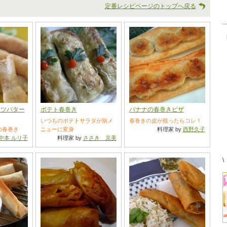
定番レシピページのトップへ戻る
ッツバター
ポテト春巻き
バナナの春巻きピザ
いつものポテトサラダが別メ
春巻きの皮が残ったらコレ！
の春巻き
ニューに変身
料理家 by
西野久子
中本 ルリ子
料理家 by
ささき 京美
\