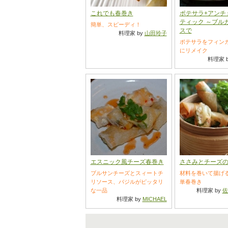
これでも春巻き
ポテサラ+アンチ
ティック ～ブル
簡単、スピーディ！
スで
料理家 by
山田玲子
ポテサラをフィン
にリメイク
料理家 
エスニック風チーズ春巻き
ささみとチーズ
ブルサンチーズとスィートチ
材料を巻いて揚げ
リソース、バジルがピッタリ
単春巻き
な一品
料理家 by
佐
料理家 by
MICHAEL