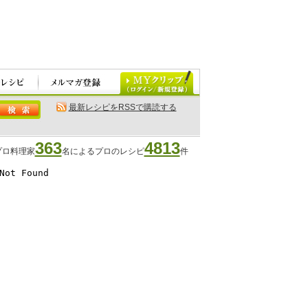
最新レシピをRSSで購読する
363
4813
プロ料理家
名によるプロのレシピ
件