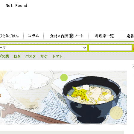
ブの実
ねぎ
パスタ
サケ
トマト