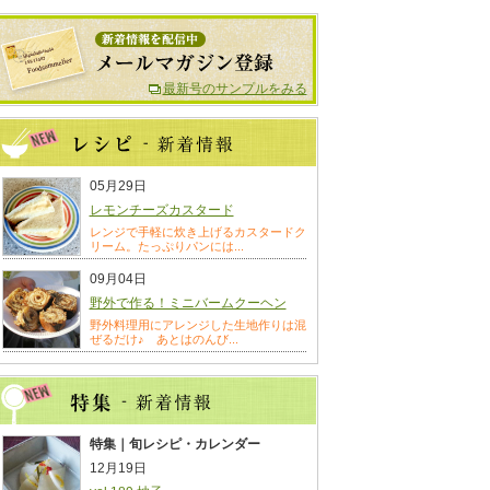
最新号のサンプルをみる
05月29日
レモンチーズカスタード
レンジで手軽に炊き上げるカスタードク
リーム。たっぷりパンには...
09月04日
野外で作る！ミニバームクーヘン
野外料理用にアレンジした生地作りは混
ぜるだけ♪ あとはのんび...
特集｜旬レシピ・カレンダー
12月19日