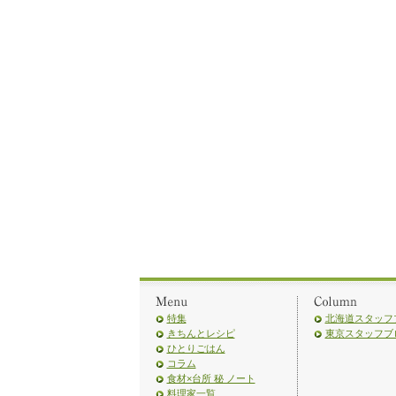
特集
北海道スタッフ
きちんとレシピ
東京スタッフブ
ひとりごはん
コラム
食材×台所 秘 ノート
料理家一覧