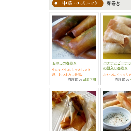
春巻き
もやしの春巻き
バナナとピーナ
の餅入り春巻き
生のもやしのしゃきしゃき
感、おつまみに最高♪
おやつにピッタリ
料理家 by
成沢正胡
料理家 by