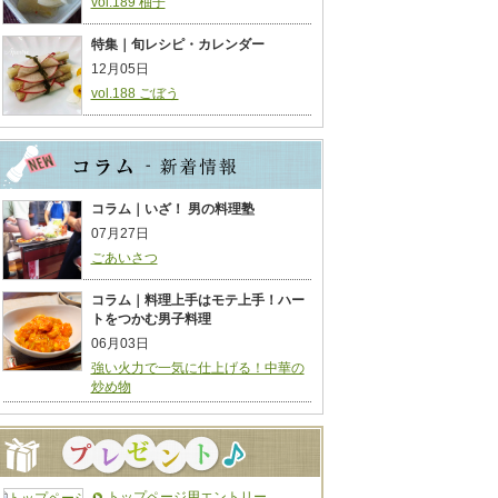
vol.189 柚子
特集｜旬レシピ・カレンダー
12月05日
vol.188 ごぼう
コラム｜いざ！ 男の料理塾
07月27日
ごあいさつ
コラム｜料理上手はモテ上手！ハー
トをつかむ男子料理
06月03日
強い火力で一気に仕上げる！中華の
炒め物
トップページ用エントリー