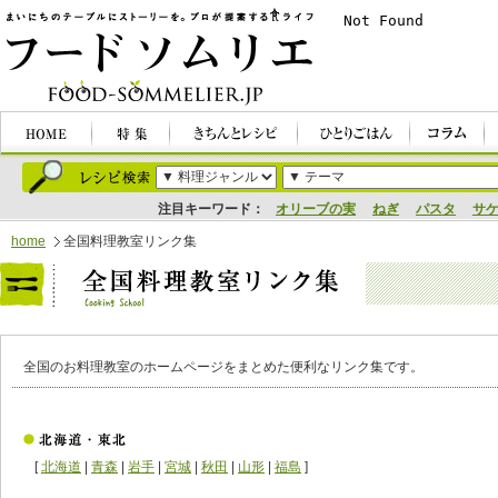
注目キーワード：
オリーブの実
ねぎ
パスタ
サ
home
全国料理教室リンク集
全国のお料理教室のホームページをまとめた便利なリンク集です。
[
北海道
|
青森
|
岩手
|
宮城
|
秋田
|
山形
|
福島
]