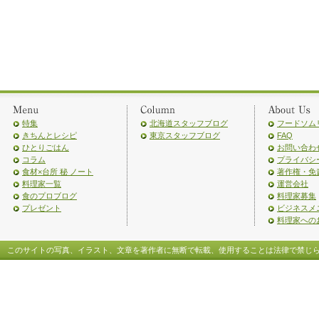
特集
北海道スタッフブログ
フードソム
きちんとレシピ
東京スタッフブログ
FAQ
ひとりごはん
お問い合わ
コラム
プライバシ
食材×台所 秘 ノート
著作権・免
料理家一覧
運営会社
食のプロブログ
料理家募集
プレゼント
ビジネスメ
料理家への
このサイトの写真、イラスト、文章を著作者に無断で転載、使用することは法律で禁じ