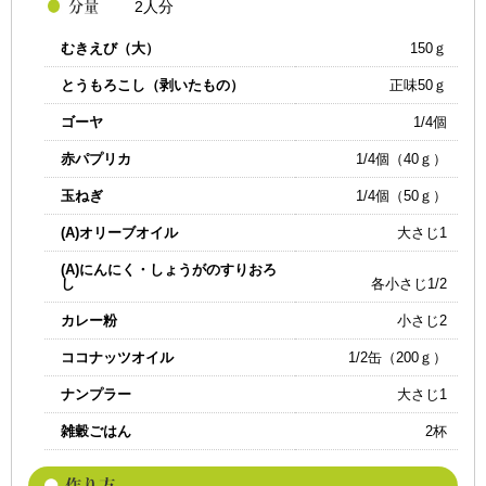
2人分
むきえび（大）
150ｇ
とうもろこし（剥いたもの）
正味50ｇ
ゴーヤ
1/4個
赤パプリカ
1/4個（40ｇ）
玉ねぎ
1/4個（50ｇ）
(A)オリーブオイル
大さじ1
(A)にんにく・しょうがのすりおろ
し
各小さじ1/2
カレー粉
小さじ2
ココナッツオイル
1/2缶（200ｇ）
ナンプラー
大さじ1
雑穀ごはん
2杯