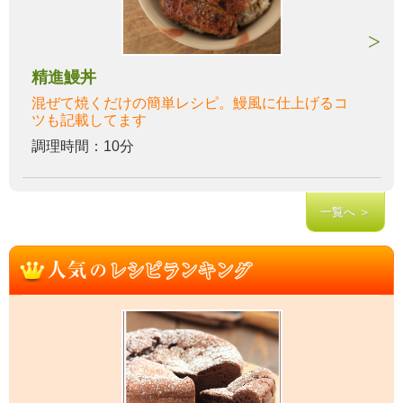
精進鰻丼
混ぜて焼くだけの簡単レシピ。鰻風に仕上げるコ
ツも記載してます
調理時間：10分
一覧へ ＞