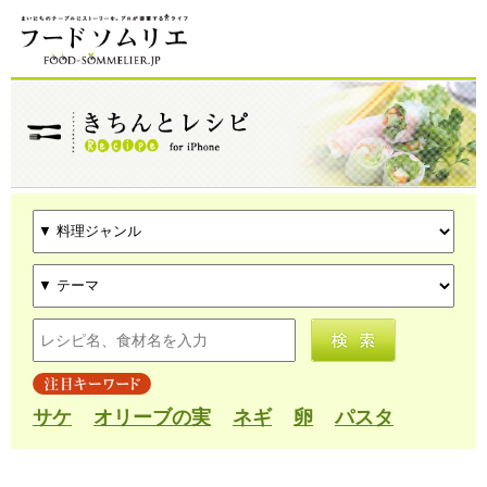
サケ
オリーブの実
ネギ
卵
パスタ