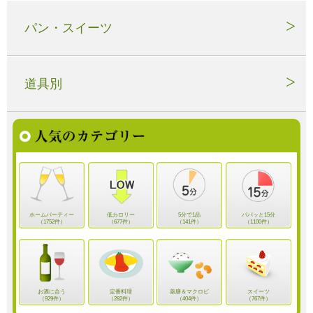
パン・スイーツ
道具別
ホームパーティー
低カロリー
5分で1品
パパッと15分
（1752件）
（677件）
（141件）
（1100件）
お酒に合う
定番料理
薬膳＆マクロビ
スイーツ
（929件）
（282件）
（404件）
（767件）