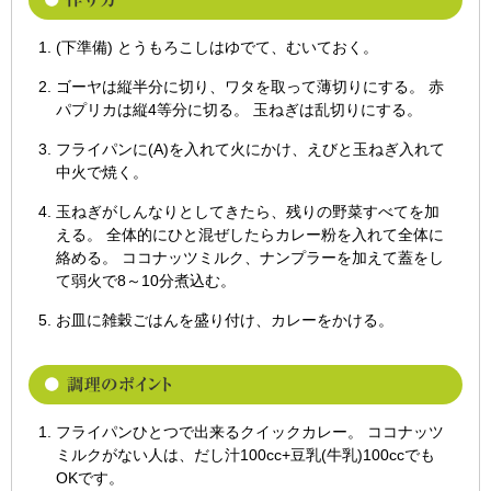
(下準備) とうもろこしはゆでて、むいておく。
ゴーヤは縦半分に切り、ワタを取って薄切りにする。 赤
パプリカは縦4等分に切る。 玉ねぎは乱切りにする。
フライパンに(A)を入れて火にかけ、えびと玉ねぎ入れて
中火で焼く。
玉ねぎがしんなりとしてきたら、残りの野菜すべてを加
える。 全体的にひと混ぜしたらカレー粉を入れて全体に
絡める。 ココナッツミルク、ナンプラーを加えて蓋をし
て弱火で8～10分煮込む。
お皿に雑穀ごはんを盛り付け、カレーをかける。
フライパンひとつで出来るクイックカレー。 ココナッツ
ミルクがない人は、だし汁100cc+豆乳(牛乳)100ccでも
OKです。