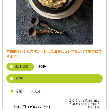
本格的なレシピですが、ひよこ豆をピュレするだけで簡単にで
きます。
60分
４人分
２００ｇ（乾燥）缶な
どゆでているものは４
ひよこ豆（ガルバンゾー）
００ｇで