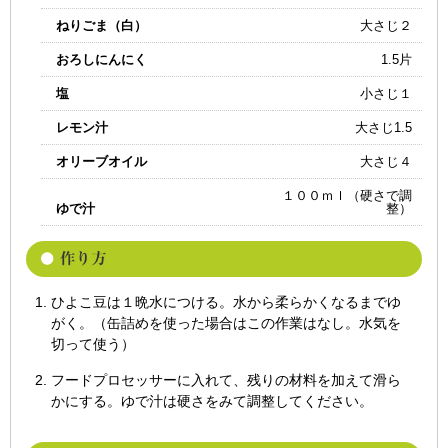
ねりごま（白）
大さじ２
おろしにんにく
1.5片
塩
小さじ１
レモン汁
大さじ1.5
オリーブオイル
大さじ４
１００ｍｌ（硬さで調
ゆで汁
整）
ひよこ豆は１晩水につける。水から柔らかくなるまでゆ
がく。（缶詰めを使った場合はこの作業はなし。水気を
切って使う）
フードプロセッサーに入れて、残りの材料を加えて滑ら
かにする。ゆで汁は硬さをみて調整してください。