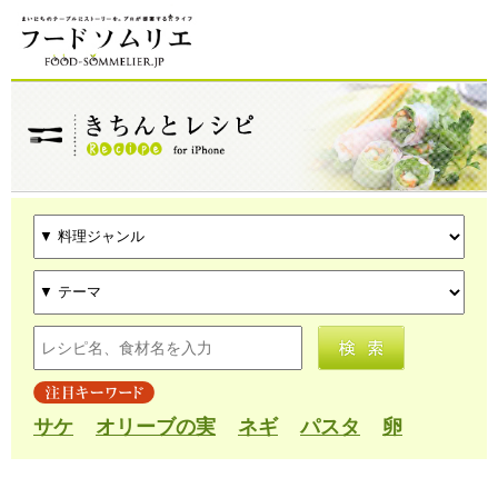
サケ
オリーブの実
ネギ
パスタ
卵