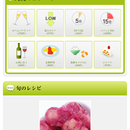
ホームパーティー
低カロリー
5分で1品
パパッと15分
（1752件）
（677件）
（141件）
（1100件）
お酒に合う
定番料理
薬膳＆マクロビ
スイーツ
（929件）
（282件）
（404件）
（767件）