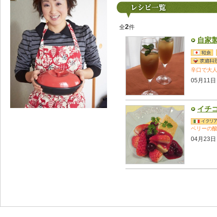
2
全
件
自家
辛口で大人
05月11日
イチ
ベリーの
04月23日