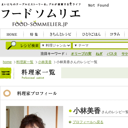
注目キーワード：
オリーブの実
ねぎ
パスタ
サ
home
料理家一覧
小林美香
小林美香さんのレシピ一覧
小林美香
さんのレシピ一
プロフィールへ戻る