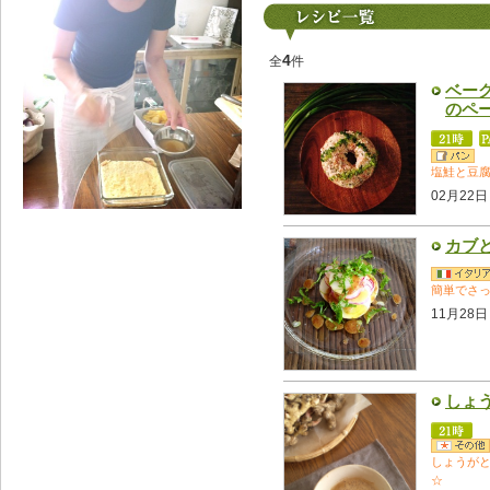
4
全
件
ベー
のペ
塩鮭と豆
02月22日
カブ
簡単でさ
11月28日
しょ
しょうが
☆