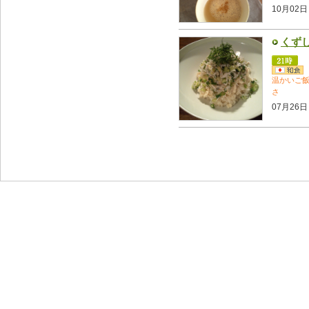
10月02日
くず
温かいご
さ
07月26日