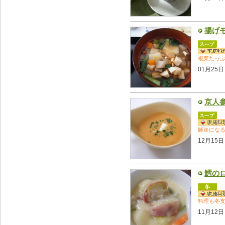
揚げ
根菜たっ
01月25日
京人
師走にな
12月15日
鱈の
料理も冬
11月12日