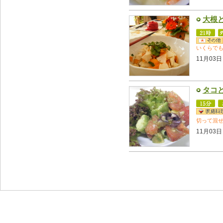
大根
いくらで
11月03日
タコ
切って混
11月03日