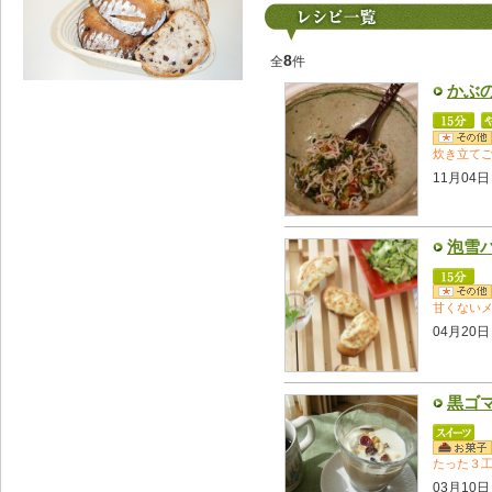
8
全
件
かぶ
炊き立て
11月04日
泡雪
甘くない
04月20日
黒ゴ
たった３
03月10日