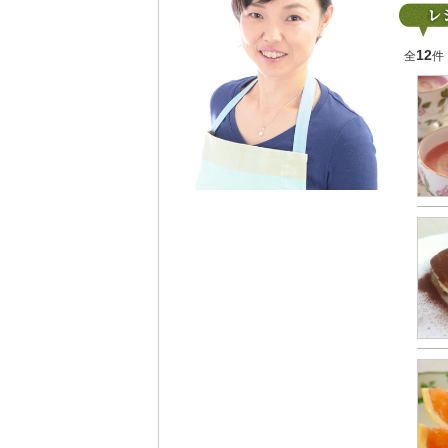
12
全
件