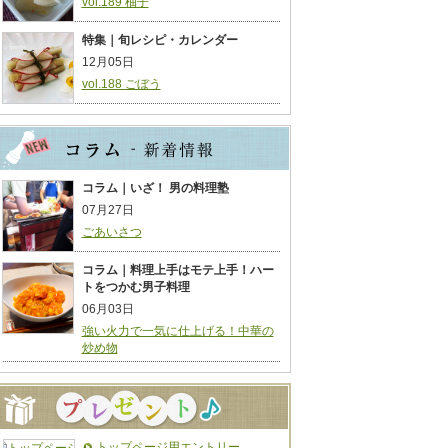
vol.189 柚子
特集｜旬レシピ・カレンダー
12月05日
vol.188 ごぼう
コラム｜いざ！ 男の料理塾
07月27日
ごあいさつ
コラム｜料理上手はモテ上手！ハー
トをつかむ男子料理
06月03日
強い火力で一気に仕上げる！中華の
炒め物
トップページ用エントリー