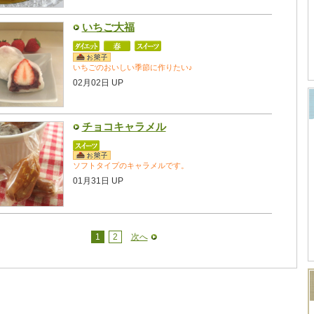
いちご大福
いちごのおいしい季節に作りたい♪
02月02日 UP
チョコキャラメル
ソフトタイプのキャラメルです。
01月31日 UP
1
2
次へ