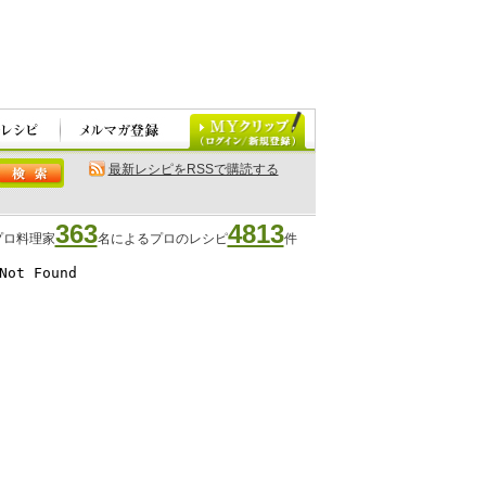
最新レシピをRSSで購読する
363
4813
プロ料理家
名によるプロのレシピ
件