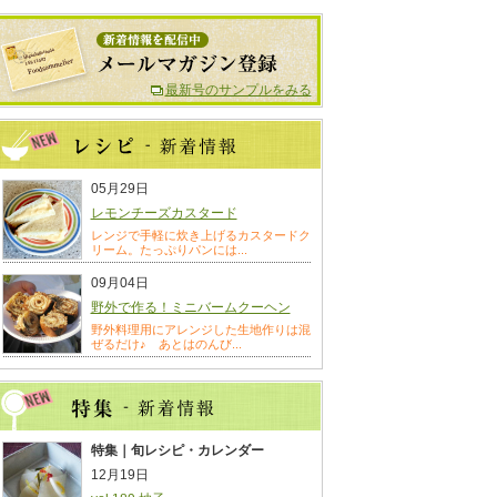
最新号のサンプルをみる
05月29日
レモンチーズカスタード
レンジで手軽に炊き上げるカスタードク
リーム。たっぷりパンには...
09月04日
野外で作る！ミニバームクーヘン
野外料理用にアレンジした生地作りは混
ぜるだけ♪ あとはのんび...
特集｜旬レシピ・カレンダー
12月19日