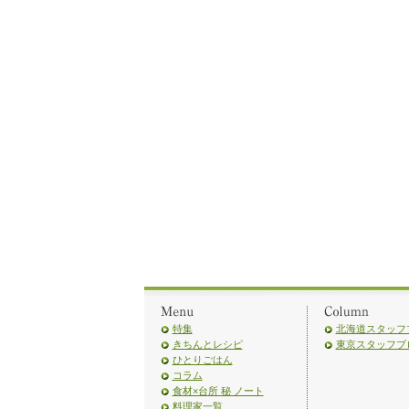
特集
北海道スタッフ
きちんとレシピ
東京スタッフブ
ひとりごはん
コラム
食材×台所 秘 ノート
料理家一覧