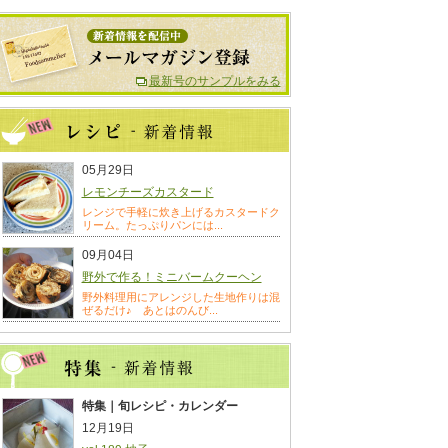
最新号のサンプルをみる
05月29日
レモンチーズカスタード
レンジで手軽に炊き上げるカスタードク
リーム。たっぷりパンには...
09月04日
野外で作る！ミニバームクーヘン
野外料理用にアレンジした生地作りは混
ぜるだけ♪ あとはのんび...
特集｜旬レシピ・カレンダー
12月19日