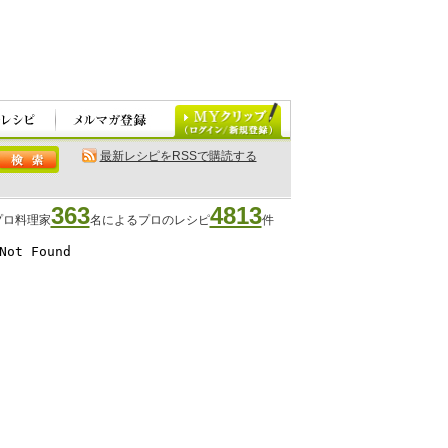
最新レシピをRSSで購読する
363
4813
プロ料理家
名によるプロのレシピ
件