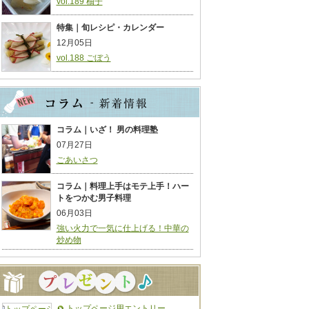
vol.189 柚子
特集｜旬レシピ・カレンダー
12月05日
vol.188 ごぼう
コラム｜いざ！ 男の料理塾
07月27日
ごあいさつ
コラム｜料理上手はモテ上手！ハー
トをつかむ男子料理
06月03日
強い火力で一気に仕上げる！中華の
炒め物
トップページ用エントリー