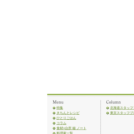
特集
北海道スタッフ
きちんとレシピ
東京スタッフブ
ひとりごはん
コラム
食材×台所 秘 ノート
料理家一覧