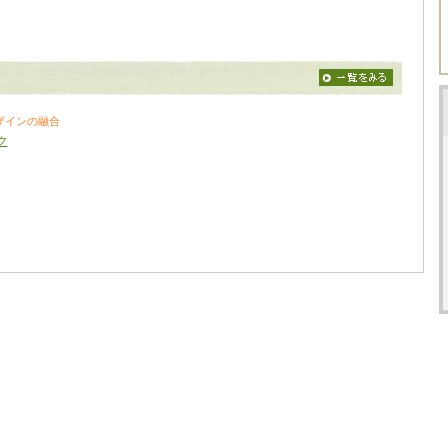
ザインの融合
ク