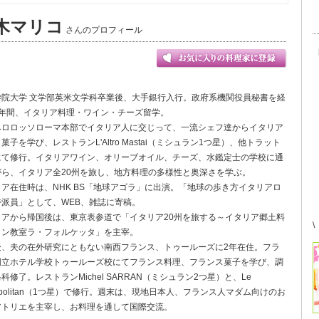
木マリコ
さんのプロフィール
学院大学 文学部英米文学科卒業後、大手銀行入行。政府系機関役員秘書を経
4年間、イタリア料理・ワイン・チーズ留学。
ベロロッソローマ本部でイタリア人に交じって、一流シェフ達からイタリア
菓子を学び、レストランL'Altro Mastai（ミシュラン1つ星）、他トラット
にて修行。イタリアワイン、オリーブオイル、チーズ、水鑑定士の学校に通
がら、イタリア全20州を旅し、地方料理の多様性と奥深さを学ぶ。
ア在住時は、NHK BS「地球アゴラ」に出演。「地球の歩き方イタリアロ
特派員」として、WEB、雑誌に寄稿。
リアから帰国後は、東京表参道で「イタリア20州を旅する～イタリア郷土料
\
イン教室ラ・フォルケッタ」を主宰。
後、夫の在外研究にともない南西フランス、トゥールーズに2年在住。フラ
国立ホテル学校トゥールーズ校にてフランス料理、フランス菓子を学び、調
科修了。レストランMichel SARRAN（ミシュラン2つ星）と、Le
ropolitan（1つ星）で修行。週末は、現地日本人、フランス人マダム向けのお
アトリエを主宰し、お料理を通して国際交流。