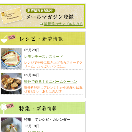
最新号のサンプルをみる
05月29日
レモンチーズカスタード
レンジで手軽に炊き上げるカスタードク
リーム。たっぷりパンには...
09月04日
野外で作る！ミニバームクーヘン
野外料理用にアレンジした生地作りは混
ぜるだけ♪ あとはのんび...
特集｜旬レシピ・カレンダー
12月19日