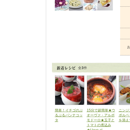
全
3
件
簡単！イチゴのぷ
15分で超簡単★ウ
ニンジ
るぷるパンナコッ
オーヴァ・アルポ
ポルペ
タ
モドーロ★玉子と
を添え
トマトの煮込み