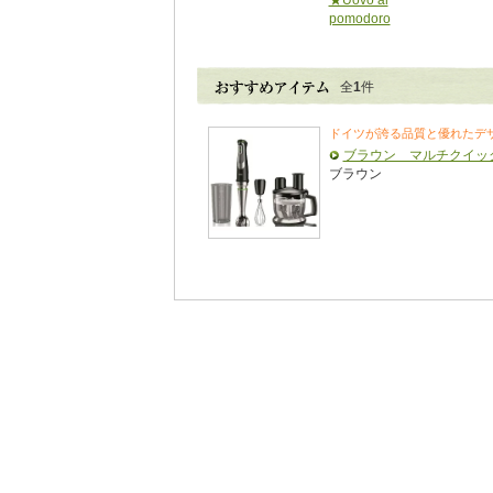
★Uovo al
pomodoro
全
1
件
ドイツが誇る品質と優れたデ
ブラウン マルチクイッ
ブラウン