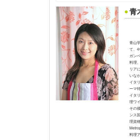
青
青山
て、
ガン
料理、
リア
いな
イタリ
ーマ
イタ
理ワ
その
ンス
理資格
Met
料理