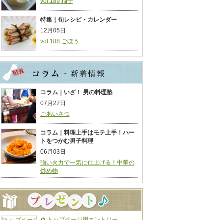
vol.189 柚子
特集｜旬レシピ・カレンダー
12月05日
vol.188 ごぼう
コラム｜いざ！ 男の料理塾
07月27日
ごあいさつ
コラム｜料理上手はモテ上手！ハー
トをつかむ男子料理
06月03日
強い火力で一気に仕上げる！中華の
炒め物
トップページ用エントリー