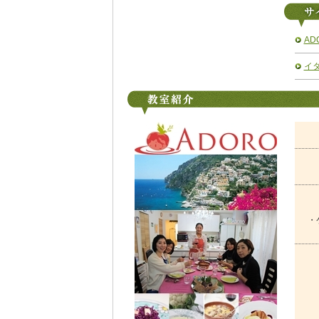
AD
イ
・