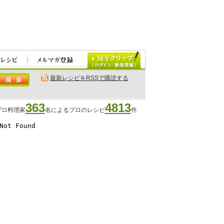
最新レシピをRSSで購読する
363
4813
プロ料理家
名によるプロのレシピ
件