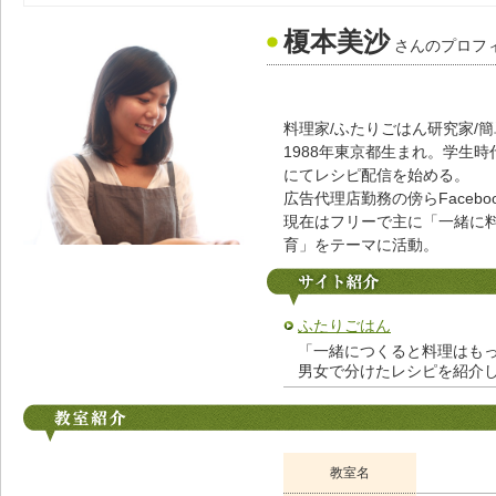
榎本美沙
さんのプロフ
料理家/ふたりごはん研究家/
1988年東京都生まれ。学生
にてレシピ配信を始める。
広告代理店勤務の傍らFaceb
現在はフリーで主に「一緒に
育」をテーマに活動。
ふたりごはん
「一緒につくると料理はも
男女で分けたレシピを紹介
教室名