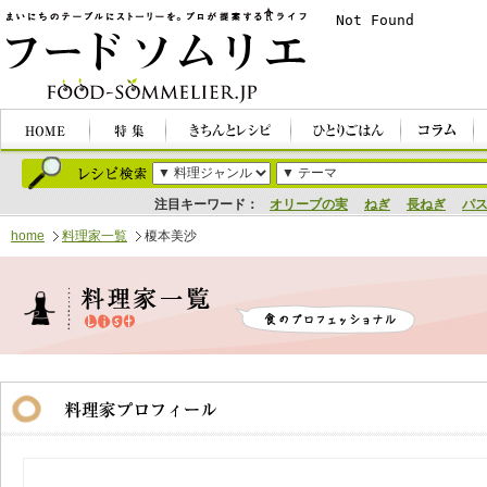
注目キーワード：
オリーブの実
ねぎ
長ねぎ
パ
home
料理家一覧
榎本美沙