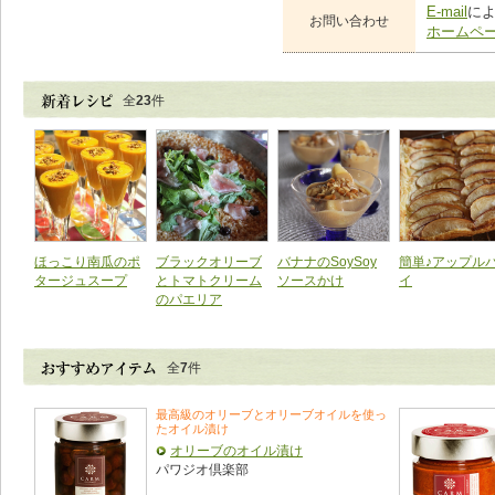
E-mail
に
お問い合わせ
ホームペ
全
23
件
ほっこり南瓜のポ
ブラックオリーブ
バナナのSoySoy
簡単♪アップル
タージュスープ
とトマトクリーム
ソースかけ
イ
のパエリア
全
7
件
最高級のオリーブとオリーブオイルを使っ
たオイル漬け
オリーブのオイル漬け
パワジオ倶楽部