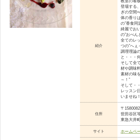
教室の看
登場する
ぎの空間+
体の香り
の”香食同
綺麗でお
の”おべん
全てのレ
紹介
つの”へぇ
調理理論
と・・・何
そして全
材や調味
素材の味
～！”
そして・
レッスン日
いませね
〒1580082
住所
世田谷区
東急大井
サイト
ホームペ