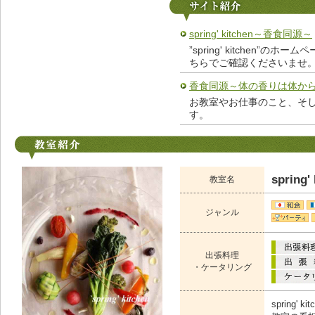
spring' kitchen～香食同源～
”spring' kitchen
ちらでご確認くださいませ
香食同源～体の香りは体か
お教室やお仕事のこと、そ
す。
spring'
教室名
ジャンル
出張料理
・ケータリング
spring