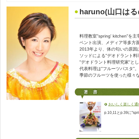
haruno(山口はる
料理教室"spring' kitch
ベント出演、メディア等多方
2013年より、体の匂いの原因
ソッドによる"デオドラント料
"デオドラント料理研究家"と
代表料理は"フルーツパスタ"。
季節のフルーツを使った様々
おいしく楽しく通
p.10,11とp.39に"s