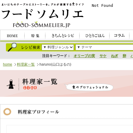
注目キーワード：
オリーブの実
サケ
ねぎ
卵
home
料理家一覧
haruno(山口はるの)