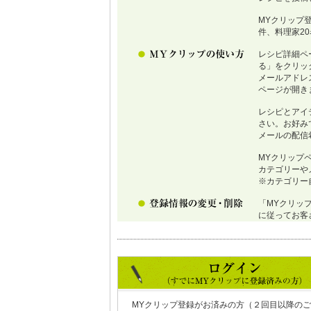
MYクリップ
件、料理家2
レシピ詳細ペ
る」をクリッ
メールアドレ
ページが開き
レシピとアイ
さい。お好み
メールの配信
MYクリップ
カテゴリーや
※カテゴリー
「MYクリッ
に従ってお客
MYクリップ登録がお済みの方（２回目以降のご