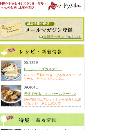
最新号のサンプルをみる
05月29日
レモンチーズカスタード
レンジで手軽に炊き上げるカスタードク
リーム。たっぷりパンには...
09月04日
野外で作る！ミニバームクーヘン
野外料理用にアレンジした生地作りは混
ぜるだけ♪ あとはのんび...