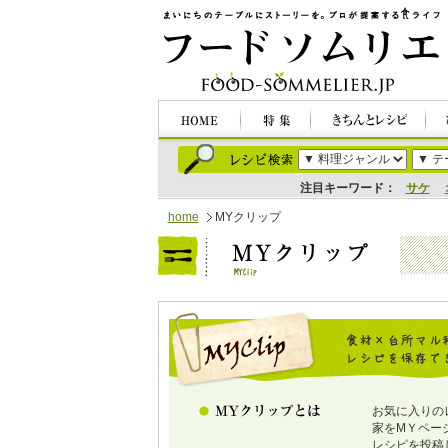
注目キーワード：
サケ
home
MYクリップ
お気に入りの
家をMＹペー
レシピを投稿