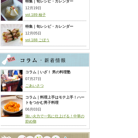
特集｜旬レシピ・カレンダー
12月19日
vol.189 柚子
特集｜旬レシピ・カレンダー
12月05日
vol.188 ごぼう
コラム｜いざ！ 男の料理塾
07月27日
ごあいさつ
コラム｜料理上手はモテ上手！ハー
トをつかむ男子料理
06月03日
強い火力で一気に仕上げる！中華の
炒め物