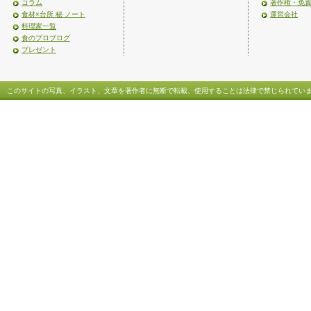
コラム
著作権・免
食材×台所 秘 ノート
運営会社
料理家一覧
食のプロブログ
プレゼント
このサイトの写真、イラスト、文章を著作者に無断で転載、使用することは法律で禁じられてい