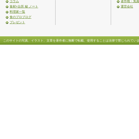
コラム
著作権・免
食材×台所 秘 ノート
運営会社
料理家一覧
食のプロブログ
プレゼント
このサイトの写真、イラスト、文章を著作者に無断で転載、使用することは法律で禁じられてい