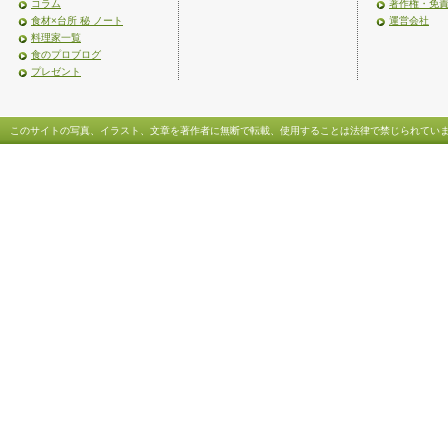
コラム
著作権・免
食材×台所 秘 ノート
運営会社
料理家一覧
食のプロブログ
プレゼント
このサイトの写真、イラスト、文章を著作者に無断で転載、使用することは法律で禁じられてい