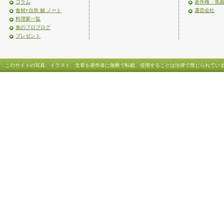
コラム
著作権・免
食材×台所 秘 ノート
運営会社
料理家一覧
食のプロブログ
プレゼント
このサイトの写真、イラスト、文章を著作者に無断で転載、使用することは法律で禁じられてい