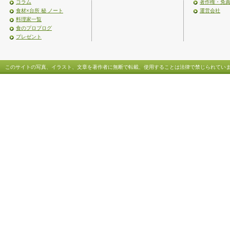
コラム
著作権・免
食材×台所 秘 ノート
運営会社
料理家一覧
食のプロブログ
プレゼント
このサイトの写真、イラスト、文章を著作者に無断で転載、使用することは法律で禁じられてい