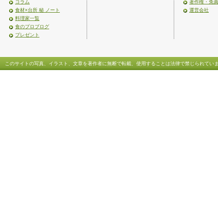
コラム
著作権・免
食材×台所 秘 ノート
運営会社
料理家一覧
食のプロブログ
プレゼント
このサイトの写真、イラスト、文章を著作者に無断で転載、使用することは法律で禁じられてい