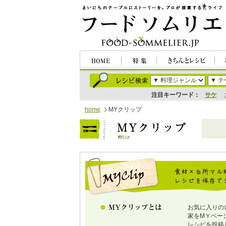
注目キーワード：
サケ
home
MYクリップ
お気に入りの
家をMＹペー
レシピを投稿