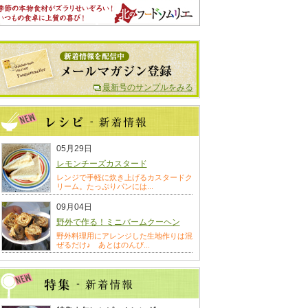
最新号のサンプルをみる
05月29日
レモンチーズカスタード
レンジで手軽に炊き上げるカスタードク
リーム。たっぷりパンには...
09月04日
野外で作る！ミニバームクーヘン
野外料理用にアレンジした生地作りは混
ぜるだけ♪ あとはのんび...