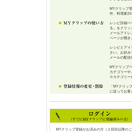
MYクリップ
件、料理家2
レシピ詳細ペ
る」をクリッ
メールアドレ
ページが開き
レシピとアイ
さい。お好み
メールの配信
MYクリップ
カテゴリーや
※カテゴリー
「MYクリッ
に従ってお客
MYクリップ登録がお済みの方（２回目以降のご