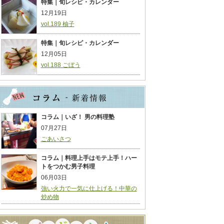
特集｜旬レシピ・カレンダー
12月19日
vol.189 柚子
特集｜旬レシピ・カレンダー
12月05日
vol.188 ごぼう
コラム｜いざ！ 男の料理塾
07月27日
ごあいさつ
コラム｜料理上手はモテ上手！ハー
トをつかむ男子料理
06月03日
強い火力で一気に仕上げる！中華の
炒め物